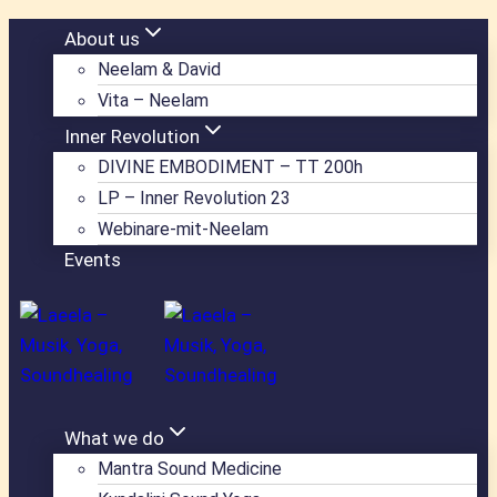
Zum
About us
Inhalt
Neelam & David
springen
Vita – Neelam
Inner Revolution
DIVINE EMBODIMENT – TT 200h
LP – Inner Revolution 23
Webinare-mit-Neelam
Events
What we do
Mantra Sound Medicine