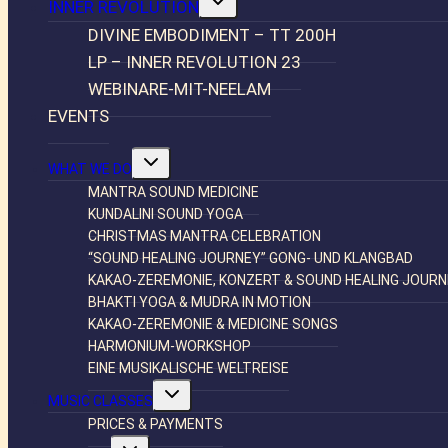
INNER REVOLUTION
umschalten
DIVINE EMBODIMENT – TT 200H
LP – INNER REVOLUTION 23
WEBINARE-MIT-NEELAM
EVENTS
Untermenü
WHAT WE DO
umschalten
MANTRA SOUND MEDICINE
KUNDALINI SOUND YOGA
CHRISTMAS MANTRA CELEBRATION
“SOUND HEALING JOURNEY” GONG- UND KLANGBAD
KAKAO-ZEREMONIE, KONZERT & SOUND HEALING JOUR
BHAKTI YOGA & MUDRA IN MOTION
KAKAO-ZEREMONIE & MEDICINE SONGS
HARMONIUM-WORKSHOP
EINE MUSIKALISCHE WELTREISE
Untermenü
MUSIC CLASSES
umschalten
PRICES & PAYMENTS
Untermenü