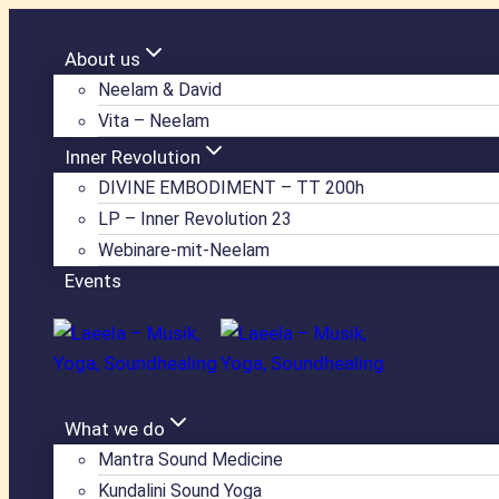
Zum
Inhalt
About us
springen
Neelam & David
Vita – Neelam
Inner Revolution
DIVINE EMBODIMENT – TT 200h
LP – Inner Revolution 23
Webinare-mit-Neelam
Events
What we do
Mantra Sound Medicine
Kundalini Sound Yoga