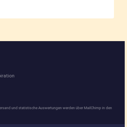
iration
Versand und statistische Auswertungen werden über MailChimp in den