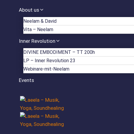
Zum
About us
Inhalt
springen
Neelam & David
Vita – Neelam
Inner Revolution
DIVINE EMBODIMENT – TT 200h
LP – Inner Revolution 23
Webinare-mit-Neelam
Events