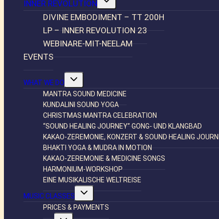
INNER REVOLUTION
umschalten
DIVINE EMBODIMENT – TT 200H
LP – INNER REVOLUTION 23
WEBINARE-MIT-NEELAM
EVENTS
Untermenü
WHAT WE DO
umschalten
MANTRA SOUND MEDICINE
KUNDALINI SOUND YOGA
CHRISTMAS MANTRA CELEBRATION
“SOUND HEALING JOURNEY” GONG- UND KLANGBAD
KAKAO-ZEREMONIE, KONZERT & SOUND HEALING JOUR
BHAKTI YOGA & MUDRA IN MOTION
KAKAO-ZEREMONIE & MEDICINE SONGS
HARMONIUM-WORKSHOP
EINE MUSIKALISCHE WELTREISE
Untermenü
MUSIC CLASSES
umschalten
PRICES & PAYMENTS
Untermenü