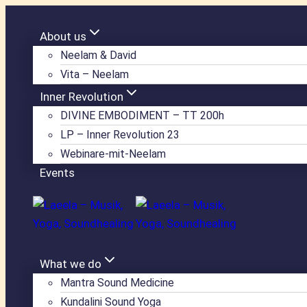
Zum
Inhalt
About us
springen
Neelam & David
Vita – Neelam
Inner Revolution
DIVINE EMBODIMENT – TT 200h
LP – Inner Revolution 23
Webinare-mit-Neelam
Events
What we do
Mantra Sound Medicine
Kundalini Sound Yoga