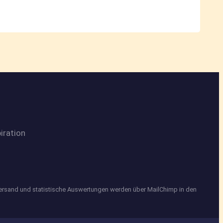
iration
Versand und statistische Auswertungen werden über MailChimp in den