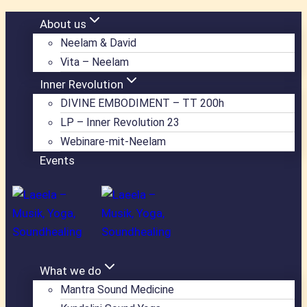
Zum
About us
Inhalt
Neelam & David
springen
Vita – Neelam
Inner Revolution
DIVINE EMBODIMENT – TT 200h
LP – Inner Revolution 23
Webinare-mit-Neelam
Events
What we do
Mantra Sound Medicine