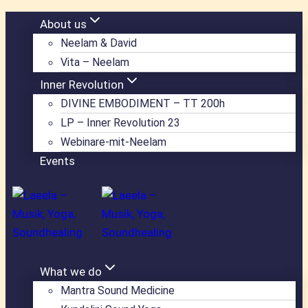
Zum
About us
Inhalt
Neelam & David
springen
Vita – Neelam
Inner Revolution
DIVINE EMBODIMENT – TT 200h
LP – Inner Revolution 23
Webinare-mit-Neelam
Events
What we do
Mantra Sound Medicine