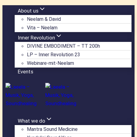
Zum
About us
Inhalt
Neelam & David
springen
Vita – Neelam
Inner Revolution
DIVINE EMBODIMENT – TT 200h
LP – Inner Revolution 23
Webinare-mit-Neelam
Events
What we do
Mantra Sound Medicine