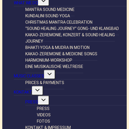
WHAT WE DO
umschalten
MANTRA SOUND MEDICINE
KUNDALINI SOUND YOGA
CHRISTMAS MANTRA CELEBRATION
“SOUND HEALING JOURNEY” GONG- UND KLANGBAD
KAKAO-ZEREMONIE, KONZERT & SOUND HEALING
JOURNEY
BHAKTI YOGA & MUDRA IN MOTION
KAKAO-ZEREMONIE & MEDICINE SONGS
HARMONIUM-WORKSHOP
EINE MUSIKALISCHE WELTREISE
Untermenü
MUSIC CLASSES
umschalten
PRICES & PAYMENTS
Untermenü
KONTAKT
umschalten
Untermenü
PRESS
umschalten
PRESS
VIDEOS
FOTOS
KONTAKT & IMPRESSUM