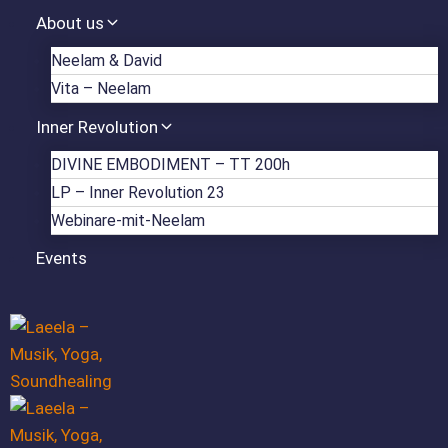
Zum
About us
Inhalt
Neelam & David
springen
Vita – Neelam
Inner Revolution
DIVINE EMBODIMENT – TT 200h
LP – Inner Revolution 23
Webinare-mit-Neelam
Events