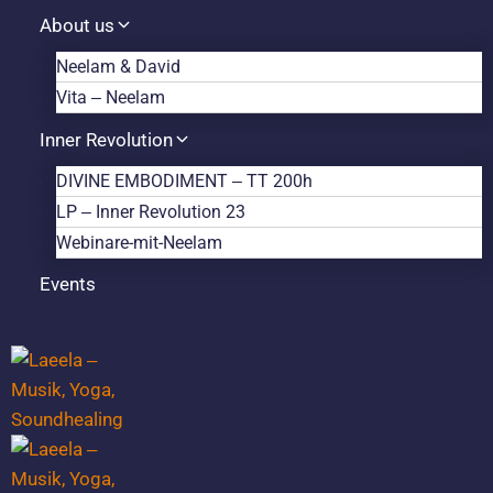
Zum
About us
Inhalt
Neelam & David
springen
Vita – Neelam
Inner Revolution
DIVINE EMBODIMENT – TT 200h
LP – Inner Revolution 23
Webinare-mit-Neelam
Events