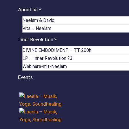
Zum
About us
Inhalt
springen
Neelam & David
Vita – Neelam
Inner Revolution
DIVINE EMBODIMENT – TT 200h
LP – Inner Revolution 23
Webinare-mit-Neelam
Events