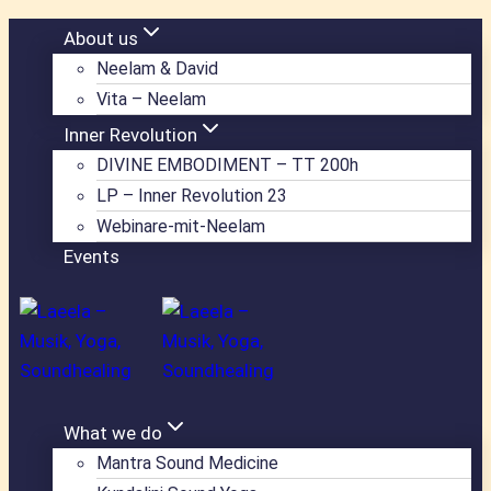
Zum
About us
Inhalt
Neelam & David
springen
Vita – Neelam
Inner Revolution
DIVINE EMBODIMENT – TT 200h
LP – Inner Revolution 23
Webinare-mit-Neelam
Events
What we do
Mantra Sound Medicine